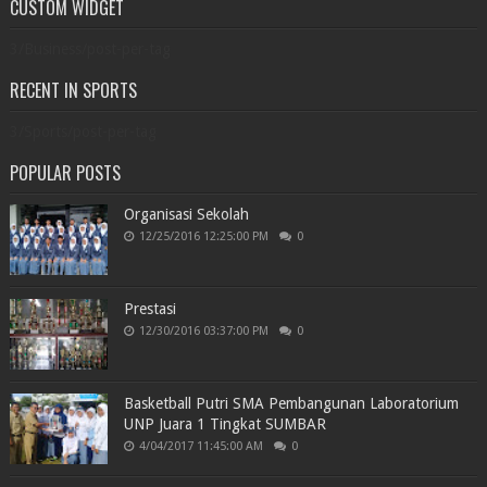
CUSTOM WIDGET
3/Business/post-per-tag
RECENT IN SPORTS
3/Sports/post-per-tag
POPULAR POSTS
Organisasi Sekolah
12/25/2016 12:25:00 PM
0
Prestasi
12/30/2016 03:37:00 PM
0
Basketball Putri SMA Pembangunan Laboratorium
UNP Juara 1 Tingkat SUMBAR
4/04/2017 11:45:00 AM
0