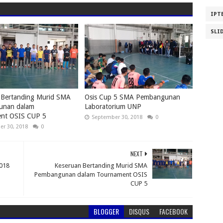
IPT
SLI
 Bertanding Murid SMA
Osis Cup 5 SMA Pembangunan
unan dalam
Laboratorium UNP
nt OSIS CUP 5
September 30, 2018
0
r 30, 2018
0
NEXT
2018
Keseruan Bertanding Murid SMA
Pembangunan dalam Tournament OSIS
CUP 5
BLOGGER
DISQUS
FACEBOOK