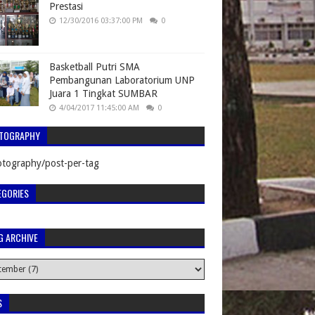
Prestasi
12/30/2016 03:37:00 PM
0
Basketball Putri SMA
Pembangunan Laboratorium UNP
Juara 1 Tingkat SUMBAR
4/04/2017 11:45:00 AM
0
TOGRAPHY
tography/post-per-tag
EGORIES
G ARCHIVE
S