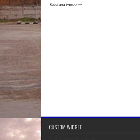
Tidak ada komentar
CUSTOM WIDGET
3/Business/post-per-tag