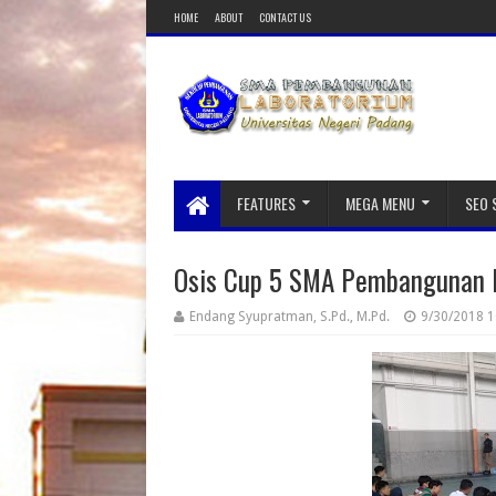
HOME
ABOUT
CONTACT US
FEATURES
MEGA MENU
SEO 
Osis Cup 5 SMA Pembangunan 
Endang Syupratman, S.Pd., M.Pd.
9/30/2018 1