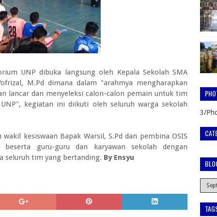
rium UNP dibuka langsung oleh Kepala Sekolah SMA
ofrizal, M.Pd dimana dalam "arahmya mengharapkan
PHO
an lancar dan menyeleksi calon-calon pemain untuk tim
P", kegiatan ini diikuti oleh seluruh warga sekolah
3/Pho
CAT
eh wakil kesiswaan Bapak Warsil, S.Pd dan pembina OSIS
d beserta guru-guru dan karyawan sekolah dengan
seluruh tim yang bertanding.
By Ensyu
BLO
TAG